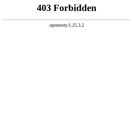
k8凯发旗舰
导航
搜索
网站首页
作协介绍
机构简介
组织机构
组织章程
联系方式
时政要闻
春种秋收
时代新篇
文学天地
公告栏
新书推荐
会员信息
专题专栏
网站首页
作协介绍
时政要闻